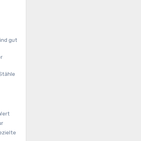
ind gut
er
Stähle
Wert
ur
zielte