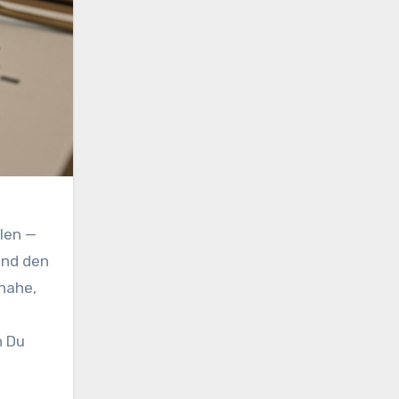
hlen —
und den
nahe,
n Du