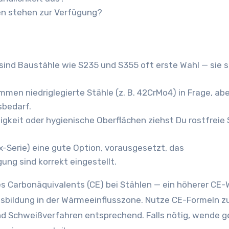
en stehen zur Verfügung?
sind Baustähle wie S235 und S355 oft erste Wahl — sie s
mmen niedriglegierte Stähle (z. B. 42CrMo4) in Frage, ab
bedarf.
gkeit oder hygienische Oberflächen ziehst Du rostfreie 
xx-Serie) eine gute Option, vorausgesetzt, das
ng sind korrekt eingestellt.
es Carbonäquivalents (CE) bei Stählen — ein höherer CE-
ssbildung in der Wärmeeinflusszone. Nutze CE-Formeln z
 Schweißverfahren entsprechend. Falls nötig, wende ge