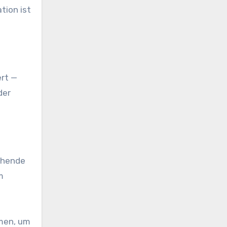
tion ist
ert —
der
ichende
m
rmen, um