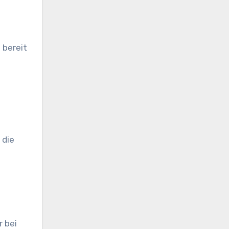
 bereit
 die
 bei