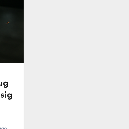
ug
sig
ige