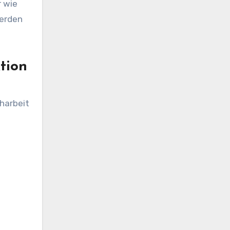
r wie
werden
tion
harbeit