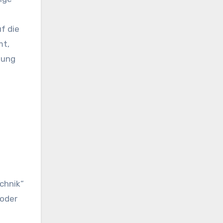
f die
mt,
tung
chnik“
 oder