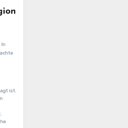
gion
 In
dachte
agt ist.
en
.
ohe