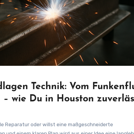
dlagen Technik: Vom Funkenfl
n – wie Du in Houston zuverläs
ile Reparatur oder willst eine maßgeschneiderte
n und einem klaren Plan wird aus einer Idee eine langleb