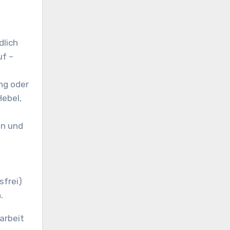
dlich
uf –
ng oder
Hebel,
en und
sfrei)
.
arbeit